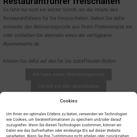
Restaurantführer freischalten
Es fehlt nur noch ein letzter Schritt, um die Inhalte des
Restaurantführers für Sie freizuschalten. Geben Sie dafür
entweder den Aktivierungscode aus Ihrem Printexemplar ein
oder schließen Sie alternativ eines der verfügbaren
Abonnements ab.
Klicken Sie dafür auf den für Sie zutreffenden Button:
Ich habe einen Aktivierungscode
Ich will ein Abo abschließen
Cookies
Um Ihnen ein optimales Erlebnis zu bieten, verwenden wir Technologien
wie Cookies, um Geräteinformationen zu speichern und/oder darauf
zuzugreifen. Wenn Sie diesen Technologien zustimmen, können wir
Daten wie das Surfverhalten oder eindeutige IDs auf dieser Website
verarbeiten. Wenn Sie Ihre Zustimmung nicht erteilen oder zurückziehen,