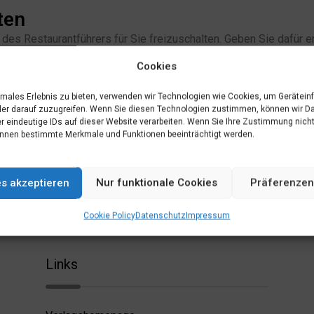
ten
alte des Restaurantführers für Sie freizuschalten. Geben Sie dafü
eines der verfügbaren Abonnements ab.
Cookies
imales Erlebnis zu bieten, verwenden wir Technologien wie Cookies, um Gerätein
ton:
er darauf zuzugreifen. Wenn Sie diesen Technologien zustimmen, können wir D
r eindeutige IDs auf dieser Website verarbeiten. Wenn Sie Ihre Zustimmung nicht
Ich will ein Abo abschließen
nnen bestimmte Merkmale und Funktionen beeinträchtigt werden.
es akzeptieren
Nur funktionale Cookies
Präferenzen
Cookie Policy
Datenschutz
Impressum
Links