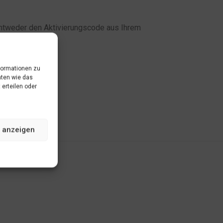
r entweder den Aktivierungscode aus Ihrem
formationen zu
aten wie das
 erteilen oder
 anzeigen