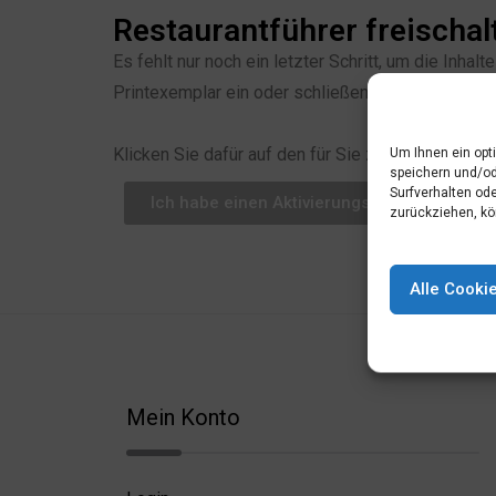
Restaurantführer freischal
Es fehlt nur noch ein letzter Schritt, um die Inh
Printexemplar ein oder schließen Sie alternativ 
Um Ihnen ein opt
Klicken Sie dafür auf den für Sie zutreffenden But
speichern und/od
Surfverhalten ode
Ich habe einen Aktivierungscode
zurückziehen, kö
Alle Cooki
Mein Konto