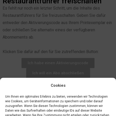
Restaurantführer freischalten
Es fehlt nur noch ein letzter Schritt, um die Inhalte des
Restaurantführers für Sie freizuschalten. Geben Sie dafür
entweder den Aktivierungscode aus Ihrem Printexemplar ein
oder schließen Sie alternativ eines der verfügbaren
Abonnements ab.
Klicken Sie dafür auf den für Sie zutreffenden Button:
Ich habe einen Aktivierungscode
Ich will ein Abo abschließen
Cookies
Um Ihnen ein optimales Erlebnis zu bieten, verwenden wir Technologien
wie Cookies, um Geräteinformationen zu speichern und/oder darauf
zuzugreifen. Wenn Sie diesen Technologien zustimmen, können wir
Daten wie das Surfverhalten oder eindeutige IDs auf dieser Website
verarbeiten. Wenn Sie Ihre Zustimmung nicht erteilen oder zurückziehen,