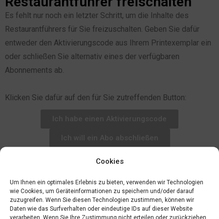
Restaurantführer freischalten
Es fehlt nur noch ein letzter Schritt, um die Inhalte des
Restaurantführers für Sie freizuschalten. Geben Sie dafür
entweder den Aktivierungscode aus Ihrem Printexemplar ein
oder schließen Sie alternativ eines der verfügbaren
Abonnements ab.
Klicken Sie dafür auf den für Sie zutreffenden Button:
Ich habe einen Aktivierungscode
Ich will ein Abo abschließen
Cookies
Um Ihnen ein optimales Erlebnis zu bieten, verwenden wir Technologien
wie Cookies, um Geräteinformationen zu speichern und/oder darauf
zuzugreifen. Wenn Sie diesen Technologien zustimmen, können wir
Daten wie das Surfverhalten oder eindeutige IDs auf dieser Website
verarbeiten. Wenn Sie Ihre Zustimmung nicht erteilen oder zurückziehen,