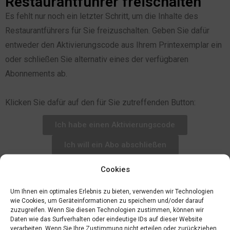
Restaurantführer freischalten
Es fehlt nur noch ein letzter Schritt, um die Inhalte des
Restaurantführers für Sie freizuschalten. Geben Sie dafür
entweder den Aktivierungscode aus Ihrem Printexemplar ein
oder schließen Sie alternativ eines der verfügbaren
Abonnements ab.
Klicken Sie dafür auf den für Sie zutreffenden Button:
Ich habe einen Aktivierungscode
Ich will ein Abo abschließen
Cookies
Um Ihnen ein optimales Erlebnis zu bieten, verwenden wir Technologien
wie Cookies, um Geräteinformationen zu speichern und/oder darauf
zuzugreifen. Wenn Sie diesen Technologien zustimmen, können wir
Daten wie das Surfverhalten oder eindeutige IDs auf dieser Website
verarbeiten. Wenn Sie Ihre Zustimmung nicht erteilen oder zurückziehen,