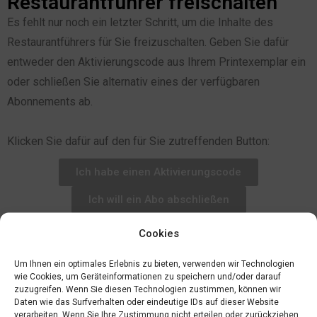
Restaurantführer freischalten
Es fehlt nur noch ein letzter Schritt, um die Inhalte des
Restaurantführers für Sie freizuschalten. Geben Sie dafür
entweder den Aktivierungscode aus Ihrem Printexemplar ein
oder schließen Sie alternativ eines der verfügbaren
Abonnements ab.
Klicken Sie dafür auf den für Sie zutreffenden Button:
Ich habe einen Aktivierungscode
Ich will ein Abo abschließen
Cookies
Um Ihnen ein optimales Erlebnis zu bieten, verwenden wir Technologien
wie Cookies, um Geräteinformationen zu speichern und/oder darauf
zuzugreifen. Wenn Sie diesen Technologien zustimmen, können wir
Daten wie das Surfverhalten oder eindeutige IDs auf dieser Website
verarbeiten. Wenn Sie Ihre Zustimmung nicht erteilen oder zurückziehen,