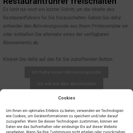
Restaurantführer freischalten
Es fehlt nur noch ein letzter Schritt, um die Inhalte des
Restaurantführers für Sie freizuschalten. Geben Sie dafür
entweder den Aktivierungscode aus Ihrem Printexemplar ein
oder schließen Sie alternativ eines der verfügbaren
Abonnements ab.
Klicken Sie dafür auf den für Sie zutreffenden Button:
Ich habe einen Aktivierungscode
Ich will ein Abo abschließen
Cookies
Um Ihnen ein optimales Erlebnis zu bieten, verwenden wir Technologien
wie Cookies, um Geräteinformationen zu speichern und/oder darauf
zuzugreifen. Wenn Sie diesen Technologien zustimmen, können wir
Daten wie das Surfverhalten oder eindeutige IDs auf dieser Website
verarbeiten. Wenn Sie Ihre Zustimmung nicht erteilen oder zurückziehen,