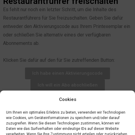
Restaurantführer freischalten
Es fehlt nur noch ein letzter Schritt, um die Inhalte des
Restaurantführers für Sie freizuschalten. Geben Sie dafür
entweder den Aktivierungscode aus Ihrem Printexemplar ein
oder schließen Sie alternativ eines der verfügbaren
Abonnements ab.
Klicken Sie dafür auf den für Sie zutreffenden Button:
Ich habe einen Aktivierungscode
Ich will ein Abo abschließen
Cookies
Um Ihnen ein optimales Erlebnis zu bieten, verwenden wir Technologien
wie Cookies, um Geräteinformationen zu speichern und/oder darauf
zuzugreifen. Wenn Sie diesen Technologien zustimmen, können wir
Daten wie das Surfverhalten oder eindeutige IDs auf dieser Website
verarbeiten. Wenn Sie Ihre Zustimmung nicht erteilen oder zurückziehen,