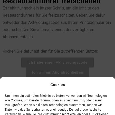
Restaurantführer freischalten
Es fehlt nur noch ein letzter Schritt, um die Inhalte des
Restaurantführers für Sie freizuschalten. Geben Sie dafür
entweder den Aktivierungscode aus Ihrem Printexemplar ein
oder schließen Sie alternativ eines der verfügbaren
Abonnements ab.
Klicken Sie dafür auf den für Sie zutreffenden Button:
Ich habe einen Aktivierungscode
Ich will ein Abo abschließen
Cookies
Um Ihnen ein optimales Erlebnis zu bieten, verwenden wir Technologien
wie Cookies, um Geräteinformationen zu speichern und/oder darauf
zuzugreifen. Wenn Sie diesen Technologien zustimmen, können wir
Daten wie das Surfverhalten oder eindeutige IDs auf dieser Website
verarbeiten. Wenn Sie Ihre Zustimmung nicht erteilen oder zurückziehen,