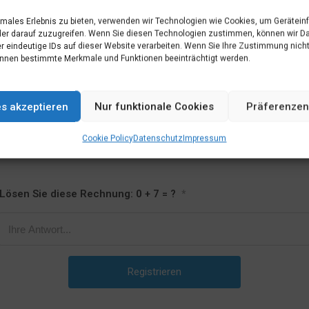
imales Erlebnis zu bieten, verwenden wir Technologien wie Cookies, um Gerätein
Passwort
*
er darauf zuzugreifen. Wenn Sie diesen Technologien zustimmen, können wir D
r eindeutige IDs auf dieser Website verarbeiten. Wenn Sie Ihre Zustimmung nicht
nnen bestimmte Merkmale und Funktionen beeinträchtigt werden.
Passwort bestätigen
*
es akzeptieren
Nur funktionale Cookies
Präferenzen
Cookie Policy
Datenschutz
Impressum
Lösen Sie diese Rechnung: 0 + 7 = ?
*