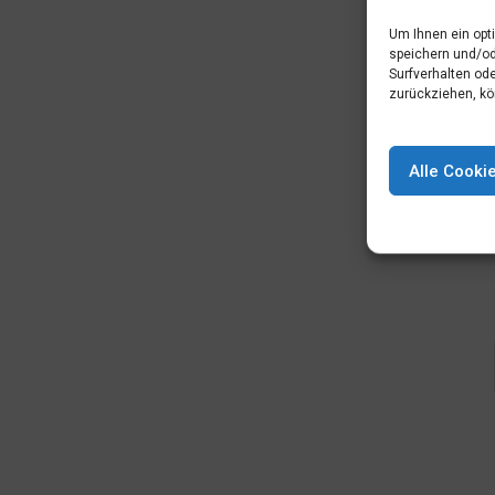
Um Ihnen ein opt
speichern und/od
Surfverhalten ode
zurückziehen, kö
Alle Cooki