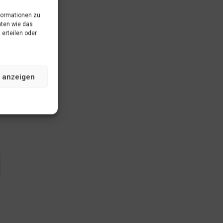
formationen zu
aten wie das
 erteilen oder
 anzeigen