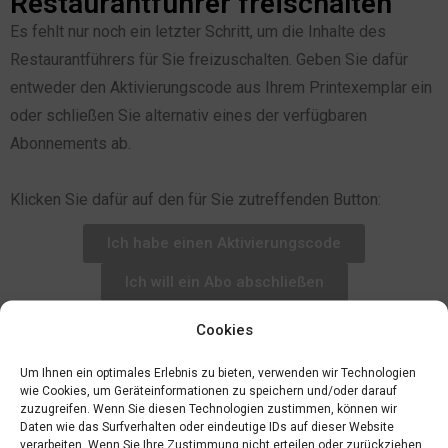
Restaurantführer freischalten
Es fehlt nur noch ein letzter Schritt, um die Inhalte des
Restaurantführers für Sie freizuschalten. Geben Sie dafür
entweder den Aktivierungscode aus Ihrem Printexemplar ein
oder schließen Sie alternativ eines der verfügbaren
Abonnements ab.
Klicken Sie dafür auf den für Sie zutreffenden Button:
Ich habe einen Aktivierungscode
Ich will ein Abo abschließen
Cookies
Um Ihnen ein optimales Erlebnis zu bieten, verwenden wir Technologien
wie Cookies, um Geräteinformationen zu speichern und/oder darauf
zuzugreifen. Wenn Sie diesen Technologien zustimmen, können wir
Daten wie das Surfverhalten oder eindeutige IDs auf dieser Website
verarbeiten. Wenn Sie Ihre Zustimmung nicht erteilen oder zurückziehen,