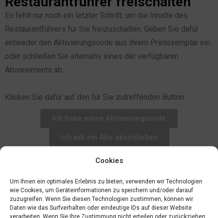
Restaurantführer freischalten
Es fehlt nur noch ein letzter Schritt, um die Inhalte des
Restaurantführers für Sie freizuschalten. Geben Sie dafür
entweder den Aktivierungscode aus Ihrem Printexemplar ein
oder schließen Sie alternativ eines der verfügbaren
Abonnements ab.
Klicken Sie dafür auf den für Sie zutreffenden Button:
Ich habe einen Aktivierungscode
Ich will ein Abo abschließen
Cookies
Um Ihnen ein optimales Erlebnis zu bieten, verwenden wir Technologien
wie Cookies, um Geräteinformationen zu speichern und/oder darauf
zuzugreifen. Wenn Sie diesen Technologien zustimmen, können wir
Daten wie das Surfverhalten oder eindeutige IDs auf dieser Website
verarbeiten. Wenn Sie Ihre Zustimmung nicht erteilen oder zurückziehen,