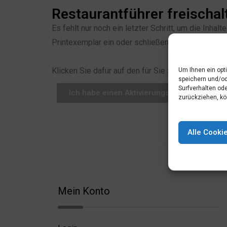
Restaurantführer freischal
Es fehlt nur noch ein letzter Schritt, um die Inh
Printexemplar ein oder schließen Sie alternativ 
Um Ihnen ein opt
Klicken Sie dafür auf den für Sie zutreffenden But
speichern und/od
Surfverhalten ode
Ich habe einen Aktivierungscode
zurückziehen, kö
Alle Cooki
Mein Konto