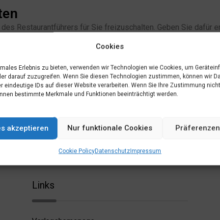
ten
alte des Restaurantführers für Sie freizuschalten. Geben Sie dafü
eines der verfügbaren Abonnements ab.
Cookies
imales Erlebnis zu bieten, verwenden wir Technologien wie Cookies, um Gerätein
ton:
er darauf zuzugreifen. Wenn Sie diesen Technologien zustimmen, können wir D
r eindeutige IDs auf dieser Website verarbeiten. Wenn Sie Ihre Zustimmung nicht
Ich will ein Abo abschließen
nnen bestimmte Merkmale und Funktionen beeinträchtigt werden.
es akzeptieren
Nur funktionale Cookies
Präferenzen
Cookie Policy
Datenschutz
Impressum
Links