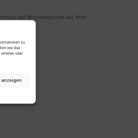
r entweder den Aktivierungscode aus Ihrem
formationen zu
aten wie das
 erteilen oder
 anzeigen