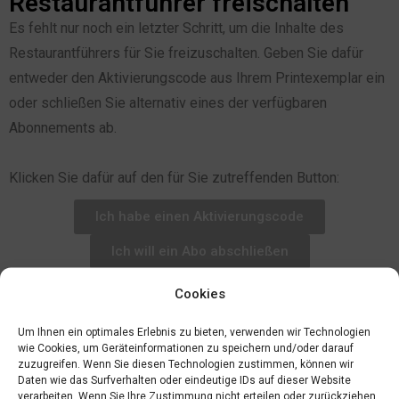
Restaurantführer freischalten
Es fehlt nur noch ein letzter Schritt, um die Inhalte des
Restaurantführers für Sie freizuschalten. Geben Sie dafür
entweder den Aktivierungscode aus Ihrem Printexemplar ein
oder schließen Sie alternativ eines der verfügbaren
Abonnements ab.
Klicken Sie dafür auf den für Sie zutreffenden Button:
Ich habe einen Aktivierungscode
Ich will ein Abo abschließen
Cookies
Um Ihnen ein optimales Erlebnis zu bieten, verwenden wir Technologien
wie Cookies, um Geräteinformationen zu speichern und/oder darauf
zuzugreifen. Wenn Sie diesen Technologien zustimmen, können wir
Daten wie das Surfverhalten oder eindeutige IDs auf dieser Website
verarbeiten. Wenn Sie Ihre Zustimmung nicht erteilen oder zurückziehen,