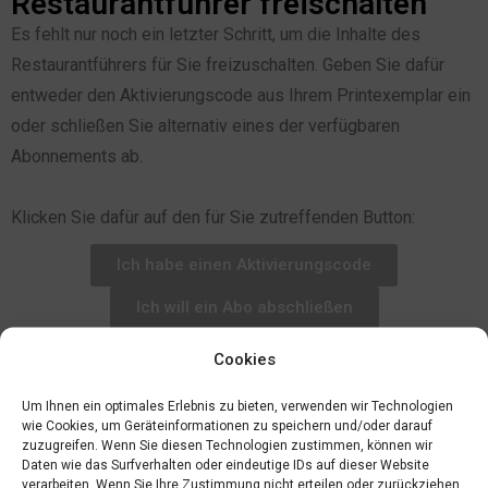
Restaurantführer freischalten
Es fehlt nur noch ein letzter Schritt, um die Inhalte des
Restaurantführers für Sie freizuschalten. Geben Sie dafür
entweder den Aktivierungscode aus Ihrem Printexemplar ein
oder schließen Sie alternativ eines der verfügbaren
Abonnements ab.
Klicken Sie dafür auf den für Sie zutreffenden Button:
Ich habe einen Aktivierungscode
Ich will ein Abo abschließen
Cookies
Um Ihnen ein optimales Erlebnis zu bieten, verwenden wir Technologien
wie Cookies, um Geräteinformationen zu speichern und/oder darauf
zuzugreifen. Wenn Sie diesen Technologien zustimmen, können wir
Daten wie das Surfverhalten oder eindeutige IDs auf dieser Website
verarbeiten. Wenn Sie Ihre Zustimmung nicht erteilen oder zurückziehen,