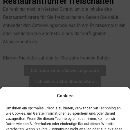
Restaurantführer freischalten
Es fehlt nur noch ein letzter Schritt, um die Inhalte des
Restaurantführers für Sie freizuschalten. Geben Sie dafür
entweder den Aktivierungscode aus Ihrem Printexemplar ein
oder schließen Sie alternativ eines der verfügbaren
Abonnements ab.
Klicken Sie dafür auf den für Sie zutreffenden Button:
Ich habe einen Aktivierungscode
Ich will ein Abo abschließen
Cookies
Um Ihnen ein optimales Erlebnis zu bieten, verwenden wir Technologien
wie Cookies, um Geräteinformationen zu speichern und/oder darauf
zuzugreifen. Wenn Sie diesen Technologien zustimmen, können wir
Daten wie das Surfverhalten oder eindeutige IDs auf dieser Website
verarbeiten. Wenn Sie Ihre Zustimmung nicht erteilen oder zurückziehen,