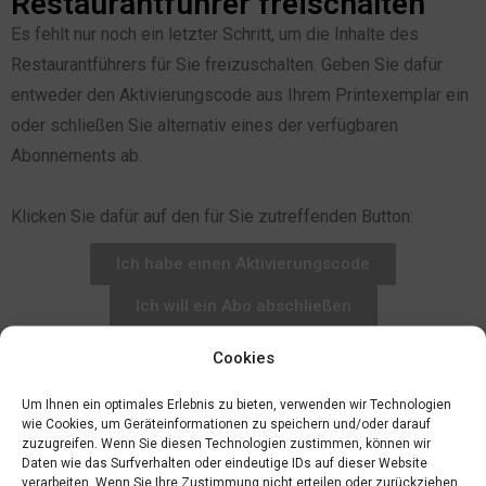
Restaurantführer freischalten
Es fehlt nur noch ein letzter Schritt, um die Inhalte des
Restaurantführers für Sie freizuschalten. Geben Sie dafür
entweder den Aktivierungscode aus Ihrem Printexemplar ein
oder schließen Sie alternativ eines der verfügbaren
Abonnements ab.
Klicken Sie dafür auf den für Sie zutreffenden Button:
Ich habe einen Aktivierungscode
Ich will ein Abo abschließen
Cookies
Um Ihnen ein optimales Erlebnis zu bieten, verwenden wir Technologien
wie Cookies, um Geräteinformationen zu speichern und/oder darauf
zuzugreifen. Wenn Sie diesen Technologien zustimmen, können wir
Daten wie das Surfverhalten oder eindeutige IDs auf dieser Website
verarbeiten. Wenn Sie Ihre Zustimmung nicht erteilen oder zurückziehen,